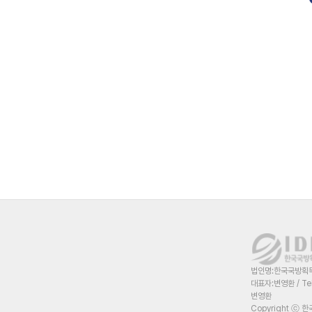
법인명:한국국방획득혁
대표자:변영환 / Te
변영환
Copyright ⓒ 한