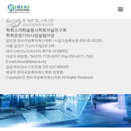
학회소개
학술행사
학회저널
연구회
학회운영
기타사업
알림마당
법인명:한국국방획득혁신학회 / 사업자등록번호:450-82-00195
서울 금천구 가산디지털1로 196
에이스테크노타워10차 907호 (우)08502
대표자:변영환 / Tel:070-7720-0257 / Fax:050-4071-7561
E-mail:ideas@ideas-k.org
입금계좌안내:신한은행 100-032-499305
예금주:한국국방획득혁신학회 변영환
Copyright ⓒ 한국국방획득혁신학회 All Rights Reserved.