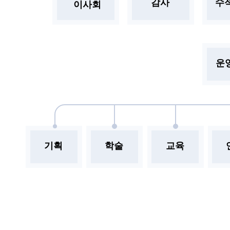
감사
수
이사회
운
기획
학술
교육