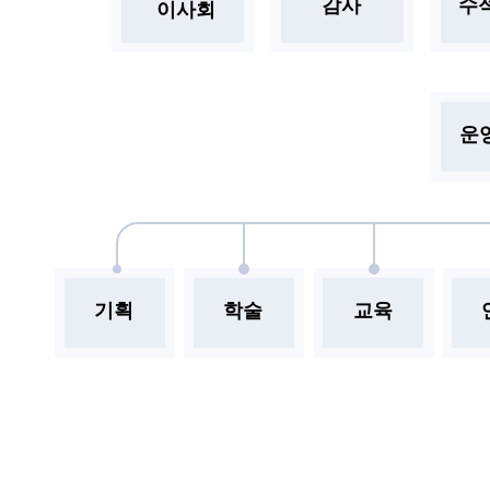
감사
수
이사회
운
기획
학술
교육