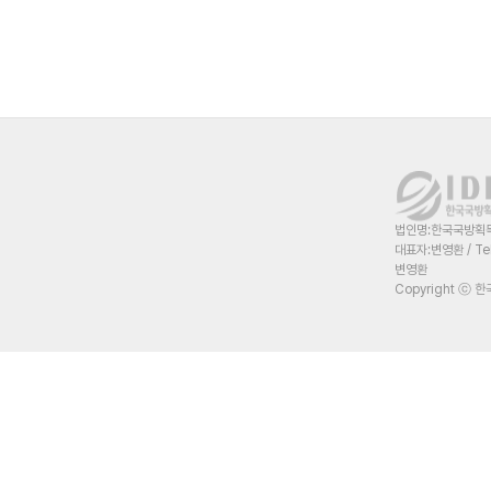
법인명:한국국방획득혁
대표자:변영환 / Te
변영환
Copyright ⓒ 한