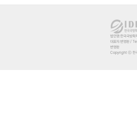
법인명:한국국방획득혁
대표자:변영환 / Te
변영환
Copyright ⓒ 한