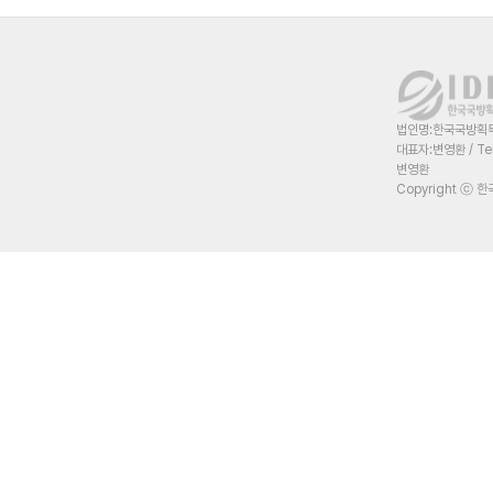
법인명:한국국방획득혁
대표자:변영환 / Te
변영환
Copyright ⓒ 한