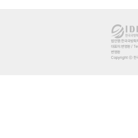
법인명:한국국방획득혁
대표자:변영환 / Te
변영환
Copyright ⓒ 한