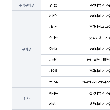
강석중
고려대학교 교
수석부회장
남명렬
고려대학교 교
김상호
건국대학교 교
유천수
㈜피씨앤 부사
홍현의
고려대학교 교
부회장
강정훈
㈜프리뉴 전문위
김호용
건국대학교 교
박상수
㈜유원지리정보시스템
이재우
건국대학교 교
감사
이형근
광운대학교 교