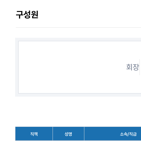
구성원
회장
직책
성명
소속/직급