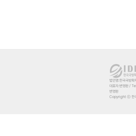
법인명:한국국방획득혁
대표자:변영환 / Te
변영환
Copyright ⓒ 한