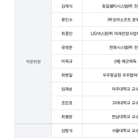
김재식
동일쉘터시스템㈜ 전
류인수
㈜모아소프트 본
최종진
LIG넥스원㈜ 미래전장사업
유영준
한화시스템㈜ 전
이옥규
(예) 해군제독
자문위원
최병일
우주항공청 우주협력
임재성
아주대학교 교
조민호
고려대학교 교
최봉완
한남대학교 교
김범석
서울대학교 교