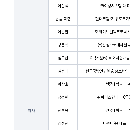
이인석
㈜이상시스템 대표
남궁 혁준
현대로템㈜ 유도무기
이순환
㈜웨이브일렉트로닉스
강동석
㈜삼정오토메이션 
임국현
LIG넥스원㈜ 해외사업개발
심승배
한국국방연구원 AI정보화연
이상호
선문대학교 교
정성헌
㈜에이스안테나 CT
진현욱
건국대학교 교
이사
김정진
디원디㈜ 대표이