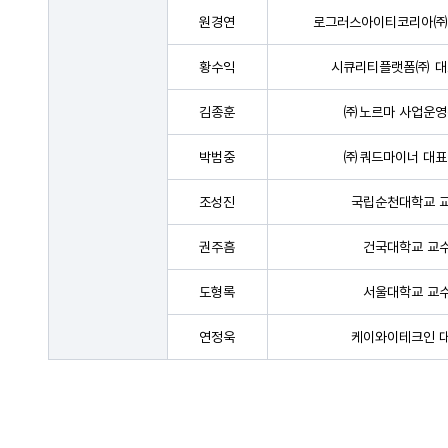
원경연
로그러스아이티코리아㈜
황수익
시큐리티플랫폼㈜ 대
김종훈
㈜노르마 사업운영
박범중
㈜쿼드마이너 대표
조성진
국립순천대학교 
권주흠
건국대학교 교
도형록
서울대학교 교
연정욱
케이와이테크인 