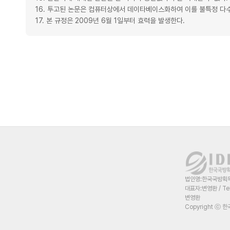
16. 투고된 논문은 컴퓨터상에서 데이타베이스화하여 이를 불특정 다
17. 본 규정은 2009년 6월 1일부터 효력을 발생한다.
법인명:한국국방획득혁
대표자:변영환 / Te
변영환
Copyright ⓒ 한