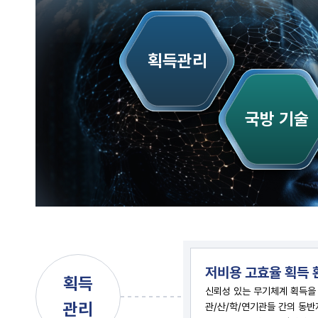
획득관리
국방 기술
저비용 고효율 획득 
획득
신뢰성 있는 무기체계 획득을
관리
관/산/학/연기관들 간의 동반