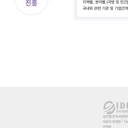
진흥
지역별, 분야별 (국방 및 민
국내외 관련 기관 및 기업간의
법인명:한국국방획득혁
대표자:변영환 / Te
변영환