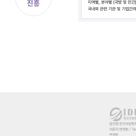
진흥
지역별, 분야별 (국방 및 민
국내외 관련 기관 및 기업간의
법인명:한국국방획득혁
대표자:변영환 / Te
변영환