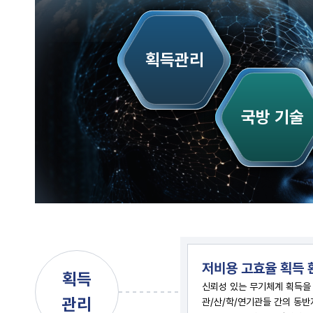
획득관리
국방 기술
저비용 고효율 획득 
획득
신뢰성 있는 무기체계 획득을
관리
관/산/학/연기관들 간의 동반