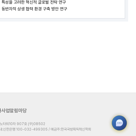
간) 특성을 고려한 혁신적 글로벌 전략 연구
 동반자적 상생 협력 환경 구축 방안 연구
타사업
알림마당
타워10차 907호 (우)08502
 입금계좌안내:신한은행 100-032-499305 / 예금주:한국국방획득혁신학회