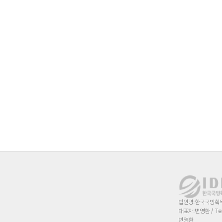
법인명:한국국방획득혁
대표자:변영환 / Te
변영환