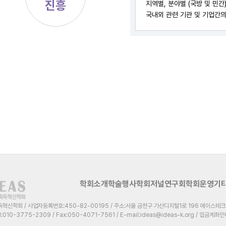
진흥
지역별, 분야별 (국방 및 민
국내외 관련 기관 및 기업간의
학회소개
학술행사
학회저널
연구회
학회운영
기
신학회 / 사업자등록번호:450-82-00195 / 주소:서울 금천구 가산디지털1로 196 에이스테크노
l:010-3775-2309 / Fax:050-4071-7561 / E-mail:ideas@ideas-k.org /