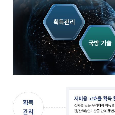
획득관리
국방 기술
저비용 고효율 획득 
획득
신뢰성 있는 무기체계 획득을
관리
관/산/학/연기관들 간의 동반