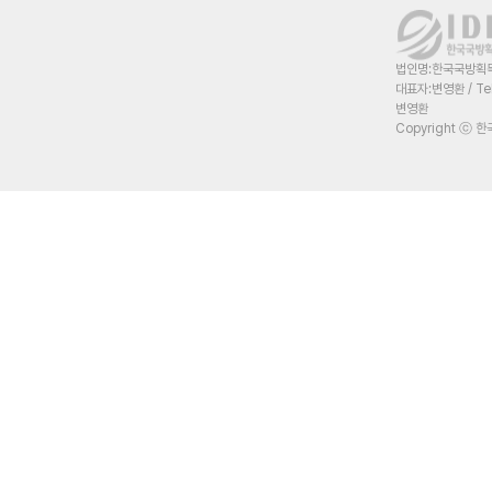
법인명:한국국방획득혁
대표자:변영환 / Te
변영환
Copyright ⓒ 한