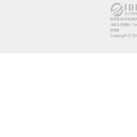
법인명:한국국방획득혁
대표자:변영환 / Te
변영환
Copyright ⓒ 한