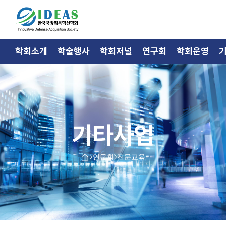
학회소개
학술행사
학회저널
연구회
학회운영
기타사업
연구회
전문교육