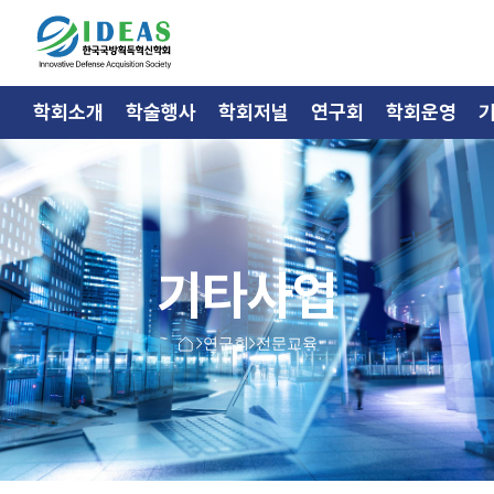
학회소개
학술행사
학회저널
연구회
학회운영
기타사업
연구회
전문교육