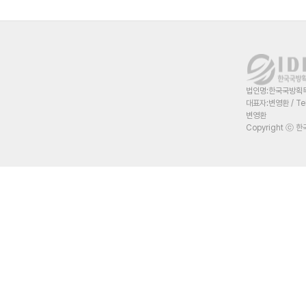
법인명:한국국방획득혁
대표자:변영환 / Te
변영환
Copyright ⓒ 한