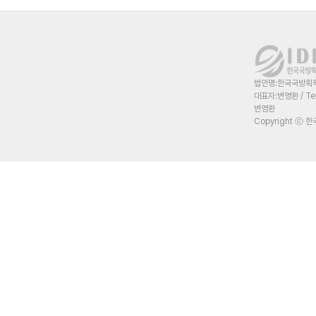
법인명:한국국방획득혁
대표자:변영환 / Te
변영환
Copyright ⓒ 한